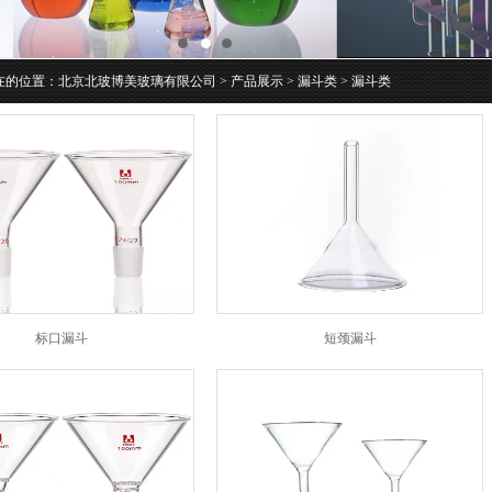
1
2
3
在的位置：
北京北玻博美玻璃有限公司 >
产品展示 > 漏斗类 > 漏斗类
标口漏斗
短颈漏斗