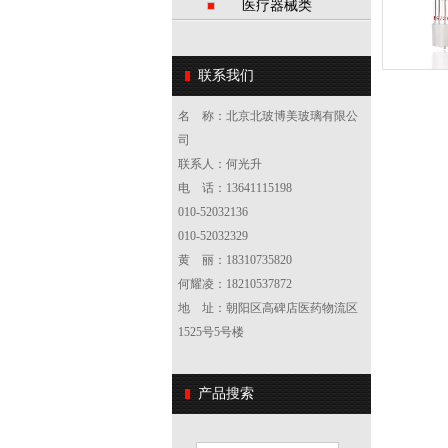
医疗器械类
联系我们
名 称：北京北玻博美玻璃有限公
司
联系人：何光升
电 话：13641115198
010-52032136
010-52032329
黄 丽：18310735820
何耀凌：18210537872
地 址：朝阳区高碑店医药物流区
1525号5号楼
产品搜索